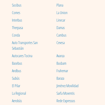
Socibus
Plana
Comes
La Union
Interbus
Linecar
Therpasa
Damas
Conda
Cambus
Auto Transportes San
Cevesa
Sebastián
Autocares Tocina
Avanza
Basebus
Busbam
Andbus
Frahemar
Subús
Baraza
El Pilar
Jiménez Movilidad
La Regional
Sarfa Moventis
Aerobús
Rede Expressos