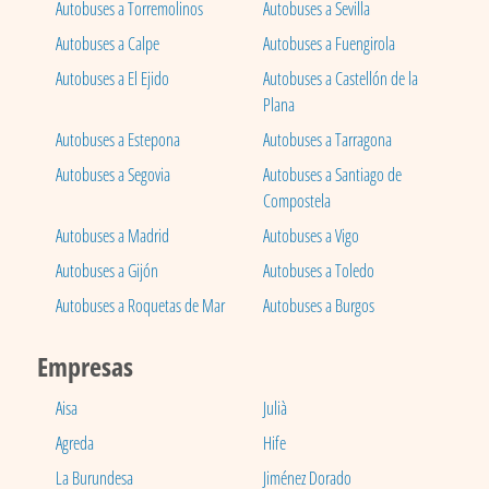
Autobuses a Torremolinos
Autobuses a Sevilla
Autobuses a Calpe
Autobuses a Fuengirola
Autobuses a El Ejido
Autobuses a Castellón de la
Plana
Autobuses a Estepona
Autobuses a Tarragona
Autobuses a Segovia
Autobuses a Santiago de
Compostela
Autobuses a Madrid
Autobuses a Vigo
Autobuses a Gijón
Autobuses a Toledo
Autobuses a Roquetas de Mar
Autobuses a Burgos
Empresas
Aisa
Julià
Agreda
Hife
La Burundesa
Jiménez Dorado