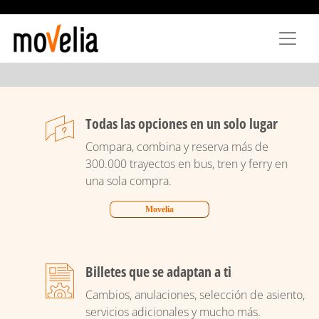
Pasar
al
contenido
principal
Todas las opciones en un solo lugar
Compara, combina y reserva más de
300.000 trayectos en bus, tren y ferry en
una sola compra.
Movelia
Billetes que se adaptan a ti
Cambios, anulaciones, selección de asiento,
servicios adicionales y mucho más.