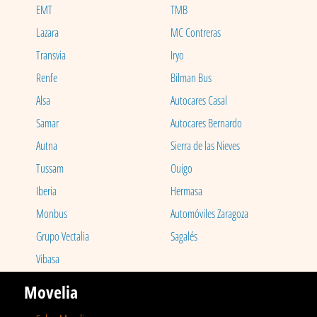
EMT
TMB
Lazara
MC Contreras
Transvia
Iryo
Renfe
Bilman Bus
Alsa
Autocares Casal
Samar
Autocares Bernardo
Autna
Sierra de las Nieves
Tussam
Ouigo
Iberia
Hermasa
Monbus
Automóviles Zaragoza
Grupo Vectalia
Sagalés
Vibasa
Movelia