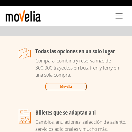
Pasar
al
contenido
principal
Todas las opciones en un solo lugar
Compara, combina y reserva más de
300.000 trayectos en bus, tren y ferry en
una sola compra.
Movelia
Billetes que se adaptan a ti
Cambios, anulaciones, selección de asiento,
servicios adicionales y mucho más.