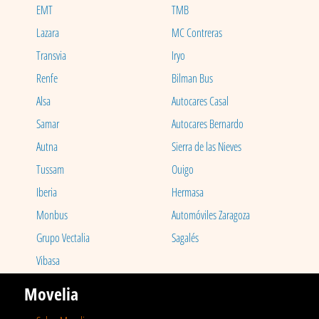
EMT
TMB
Lazara
MC Contreras
Transvia
Iryo
Renfe
Bilman Bus
Alsa
Autocares Casal
Samar
Autocares Bernardo
Autna
Sierra de las Nieves
Tussam
Ouigo
Iberia
Hermasa
Monbus
Automóviles Zaragoza
Grupo Vectalia
Sagalés
Vibasa
Movelia