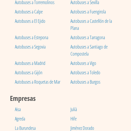
Autobuses a Torremolinos
Autobuses a Sevilla
Autobuses a Calpe
Autobuses a Fuengirola
Autobuses a El Ejido
Autobuses a Castellón de la
Plana
Autobuses a Estepona
Autobuses a Tarragona
Autobuses a Segovia
Autobuses a Santiago de
Compostela
Autobuses a Madrid
Autobuses a Vigo
Autobuses a Gijón
Autobuses a Toledo
Autobuses a Roquetas de Mar
Autobuses a Burgos
Empresas
Aisa
Julià
Agreda
Hife
La Burundesa
Jiménez Dorado