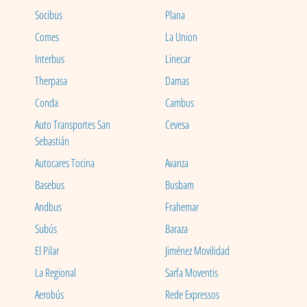
Socibus
Plana
Comes
La Union
Interbus
Linecar
Therpasa
Damas
Conda
Cambus
Auto Transportes San
Cevesa
Sebastián
Autocares Tocina
Avanza
Basebus
Busbam
Andbus
Frahemar
Subús
Baraza
El Pilar
Jiménez Movilidad
La Regional
Sarfa Moventis
Aerobús
Rede Expressos