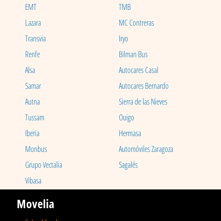
EMT
TMB
Lazara
MC Contreras
Transvia
Iryo
Renfe
Bilman Bus
Alsa
Autocares Casal
Samar
Autocares Bernardo
Autna
Sierra de las Nieves
Tussam
Ouigo
Iberia
Hermasa
Monbus
Automóviles Zaragoza
Grupo Vectalia
Sagalés
Vibasa
Movelia