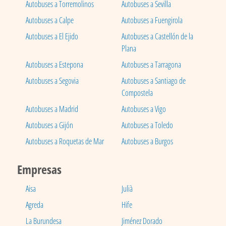
Autobuses a Torremolinos
Autobuses a Sevilla
Autobuses a Calpe
Autobuses a Fuengirola
Autobuses a El Ejido
Autobuses a Castellón de la
Plana
Autobuses a Estepona
Autobuses a Tarragona
Autobuses a Segovia
Autobuses a Santiago de
Compostela
Autobuses a Madrid
Autobuses a Vigo
Autobuses a Gijón
Autobuses a Toledo
Autobuses a Roquetas de Mar
Autobuses a Burgos
Empresas
Aisa
Julià
Agreda
Hife
La Burundesa
Jiménez Dorado