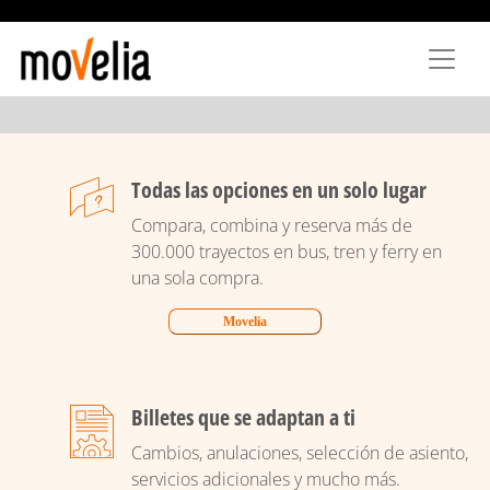
Pasar
al
contenido
principal
Todas las opciones en un solo lugar
Compara, combina y reserva más de
300.000 trayectos en bus, tren y ferry en
una sola compra.
Movelia
Billetes que se adaptan a ti
Cambios, anulaciones, selección de asiento,
servicios adicionales y mucho más.