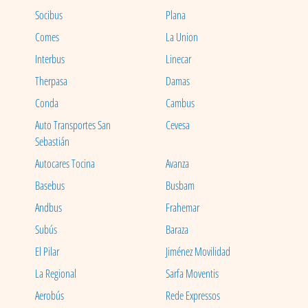
Socibus
Plana
Comes
La Union
Interbus
Linecar
Therpasa
Damas
Conda
Cambus
Auto Transportes San
Cevesa
Sebastián
Autocares Tocina
Avanza
Basebus
Busbam
Andbus
Frahemar
Subús
Baraza
El Pilar
Jiménez Movilidad
La Regional
Sarfa Moventis
Aerobús
Rede Expressos