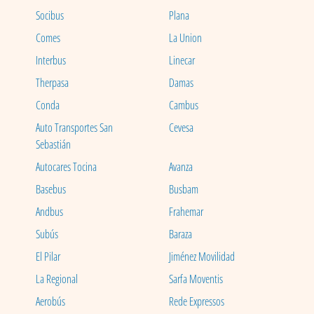
Socibus
Plana
Comes
La Union
Interbus
Linecar
Therpasa
Damas
Conda
Cambus
Auto Transportes San
Cevesa
Sebastián
Autocares Tocina
Avanza
Basebus
Busbam
Andbus
Frahemar
Subús
Baraza
El Pilar
Jiménez Movilidad
La Regional
Sarfa Moventis
Aerobús
Rede Expressos