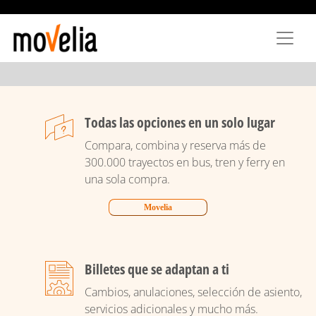
Pasar
al
contenido
principal
Todas las opciones en un solo lugar
Compara, combina y reserva más de
300.000 trayectos en bus, tren y ferry en
una sola compra.
Movelia
Billetes que se adaptan a ti
Cambios, anulaciones, selección de asiento,
servicios adicionales y mucho más.