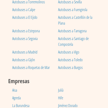
Autobuses a Torremolinos
Autobuses a Sevilla
Autobuses a Calpe
Autobuses a Fuengirola
Autobuses a El Ejido
Autobuses a Castellón de la
Plana
Autobuses a Estepona
Autobuses a Tarragona
Autobuses a Segovia
Autobuses a Santiago de
Compostela
Autobuses a Madrid
Autobuses a Vigo
Autobuses a Gijón
Autobuses a Toledo
Autobuses a Roquetas de Mar
Autobuses a Burgos
Empresas
Aisa
Julià
Agreda
Hife
La Burundesa
Jiménez Dorado