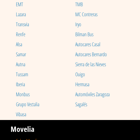
EMT
TMB
Lazara
MC Contreras
Transvia
Iryo
Renfe
Bilman Bus
Alsa
Autocares Casal
Samar
Autocares Bernardo
Autna
Sierra de las Nieves
Tussam
Ouigo
Iberia
Hermasa
Monbus
Automóviles Zaragoza
Grupo Vectalia
Sagalés
Vibasa
Movelia