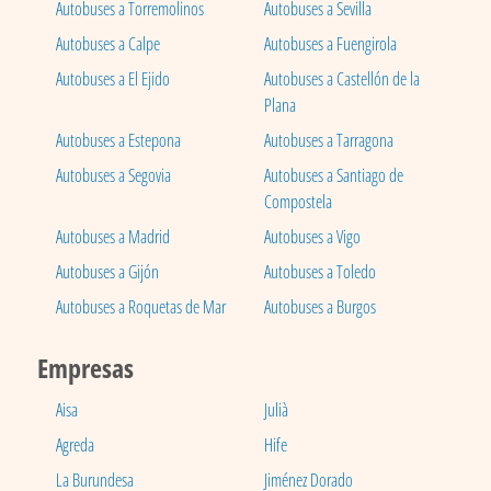
Autobuses a Torremolinos
Autobuses a Sevilla
Autobuses a Calpe
Autobuses a Fuengirola
Autobuses a El Ejido
Autobuses a Castellón de la
Plana
Autobuses a Estepona
Autobuses a Tarragona
Autobuses a Segovia
Autobuses a Santiago de
Compostela
Autobuses a Madrid
Autobuses a Vigo
Autobuses a Gijón
Autobuses a Toledo
Autobuses a Roquetas de Mar
Autobuses a Burgos
Empresas
Aisa
Julià
Agreda
Hife
La Burundesa
Jiménez Dorado