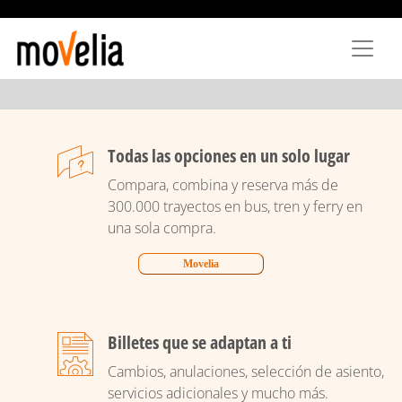
Pasar
al
contenido
principal
Todas las opciones en un solo lugar
Compara, combina y reserva más de
300.000 trayectos en bus, tren y ferry en
una sola compra.
Movelia
Billetes que se adaptan a ti
Cambios, anulaciones, selección de asiento,
servicios adicionales y mucho más.