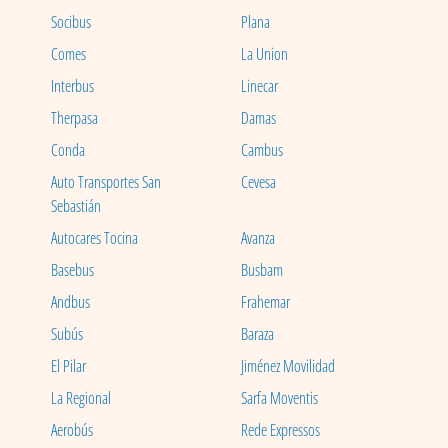
Socibus
Plana
Comes
La Union
Interbus
Linecar
Therpasa
Damas
Conda
Cambus
Auto Transportes San
Cevesa
Sebastián
Autocares Tocina
Avanza
Basebus
Busbam
Andbus
Frahemar
Subús
Baraza
El Pilar
Jiménez Movilidad
La Regional
Sarfa Moventis
Aerobús
Rede Expressos