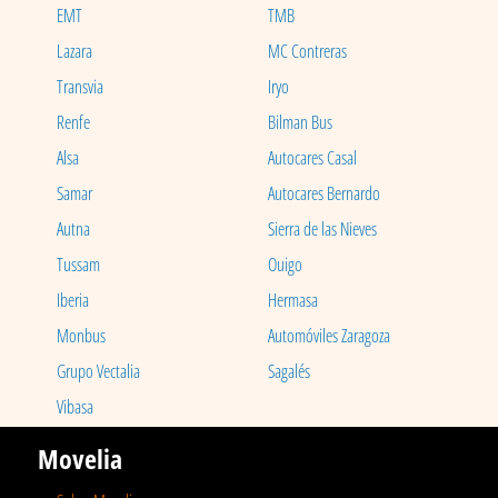
EMT
TMB
Lazara
MC Contreras
Transvia
Iryo
Renfe
Bilman Bus
Alsa
Autocares Casal
Samar
Autocares Bernardo
Autna
Sierra de las Nieves
Tussam
Ouigo
Iberia
Hermasa
Monbus
Automóviles Zaragoza
Grupo Vectalia
Sagalés
Vibasa
Movelia