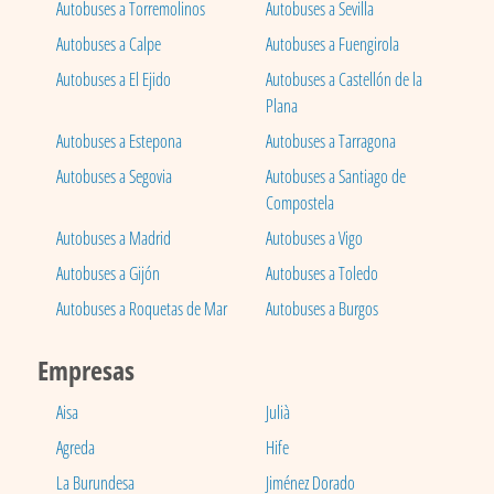
Autobuses a Torremolinos
Autobuses a Sevilla
Autobuses a Calpe
Autobuses a Fuengirola
Autobuses a El Ejido
Autobuses a Castellón de la
Plana
Autobuses a Estepona
Autobuses a Tarragona
Autobuses a Segovia
Autobuses a Santiago de
Compostela
Autobuses a Madrid
Autobuses a Vigo
Autobuses a Gijón
Autobuses a Toledo
Autobuses a Roquetas de Mar
Autobuses a Burgos
Empresas
Aisa
Julià
Agreda
Hife
La Burundesa
Jiménez Dorado