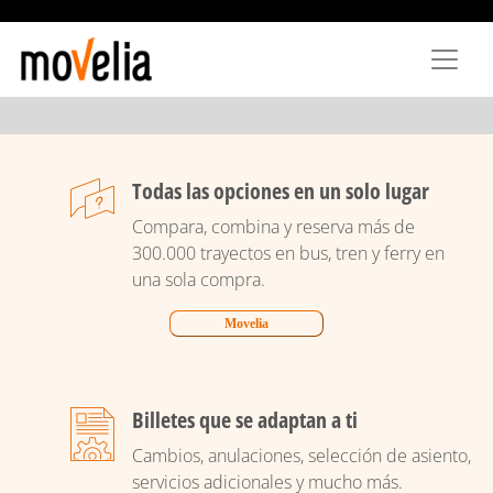
Pasar
al
contenido
principal
Todas las opciones en un solo lugar
Compara, combina y reserva más de
300.000 trayectos en bus, tren y ferry en
una sola compra.
Movelia
Billetes que se adaptan a ti
Cambios, anulaciones, selección de asiento,
servicios adicionales y mucho más.