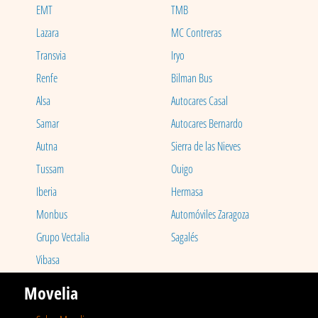
EMT
TMB
Lazara
MC Contreras
Transvia
Iryo
Renfe
Bilman Bus
Alsa
Autocares Casal
Samar
Autocares Bernardo
Autna
Sierra de las Nieves
Tussam
Ouigo
Iberia
Hermasa
Monbus
Automóviles Zaragoza
Grupo Vectalia
Sagalés
Vibasa
Movelia