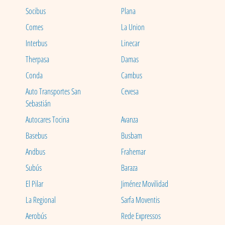
Socibus
Plana
Comes
La Union
Interbus
Linecar
Therpasa
Damas
Conda
Cambus
Auto Transportes San
Cevesa
Sebastián
Autocares Tocina
Avanza
Basebus
Busbam
Andbus
Frahemar
Subús
Baraza
El Pilar
Jiménez Movilidad
La Regional
Sarfa Moventis
Aerobús
Rede Expressos