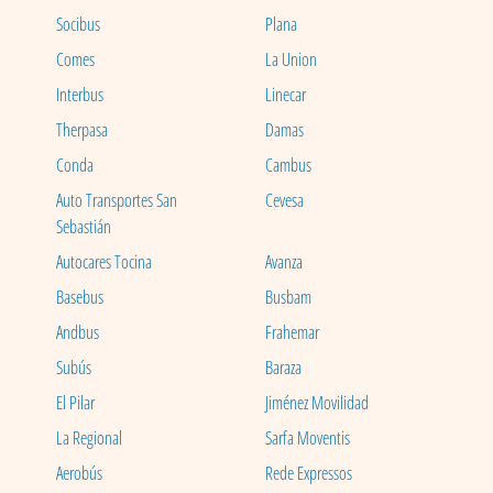
Socibus
Plana
Comes
La Union
Interbus
Linecar
Therpasa
Damas
Conda
Cambus
Auto Transportes San
Cevesa
Sebastián
Autocares Tocina
Avanza
Basebus
Busbam
Andbus
Frahemar
Subús
Baraza
El Pilar
Jiménez Movilidad
La Regional
Sarfa Moventis
Aerobús
Rede Expressos