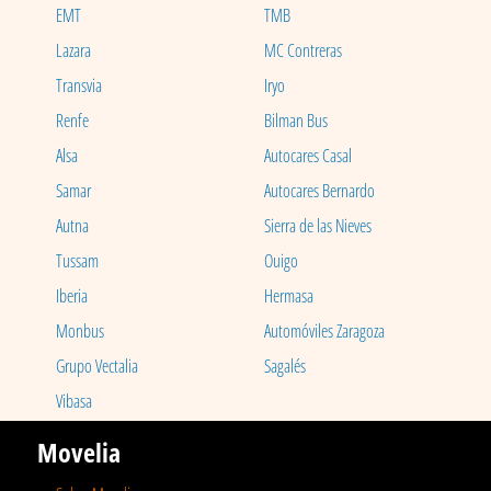
EMT
TMB
Lazara
MC Contreras
Transvia
Iryo
Renfe
Bilman Bus
Alsa
Autocares Casal
Samar
Autocares Bernardo
Autna
Sierra de las Nieves
Tussam
Ouigo
Iberia
Hermasa
Monbus
Automóviles Zaragoza
Grupo Vectalia
Sagalés
Vibasa
Movelia