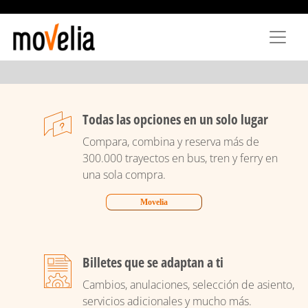
Pasar
al
contenido
principal
Todas las opciones en un solo lugar
Compara, combina y reserva más de
300.000 trayectos en bus, tren y ferry en
una sola compra.
Movelia
Billetes que se adaptan a ti
Cambios, anulaciones, selección de asiento,
servicios adicionales y mucho más.