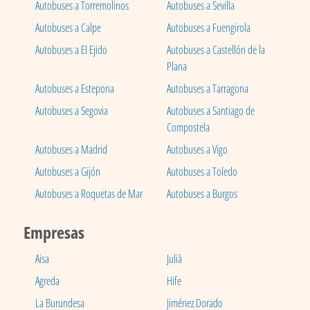
Autobuses a Torremolinos
Autobuses a Sevilla
Autobuses a Calpe
Autobuses a Fuengirola
Autobuses a El Ejido
Autobuses a Castellón de la
Plana
Autobuses a Estepona
Autobuses a Tarragona
Autobuses a Segovia
Autobuses a Santiago de
Compostela
Autobuses a Madrid
Autobuses a Vigo
Autobuses a Gijón
Autobuses a Toledo
Autobuses a Roquetas de Mar
Autobuses a Burgos
Empresas
Aisa
Julià
Agreda
Hife
La Burundesa
Jiménez Dorado