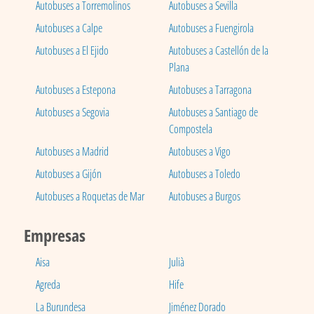
Autobuses a Torremolinos
Autobuses a Sevilla
Autobuses a Calpe
Autobuses a Fuengirola
Autobuses a El Ejido
Autobuses a Castellón de la
Plana
Autobuses a Estepona
Autobuses a Tarragona
Autobuses a Segovia
Autobuses a Santiago de
Compostela
Autobuses a Madrid
Autobuses a Vigo
Autobuses a Gijón
Autobuses a Toledo
Autobuses a Roquetas de Mar
Autobuses a Burgos
Empresas
Aisa
Julià
Agreda
Hife
La Burundesa
Jiménez Dorado