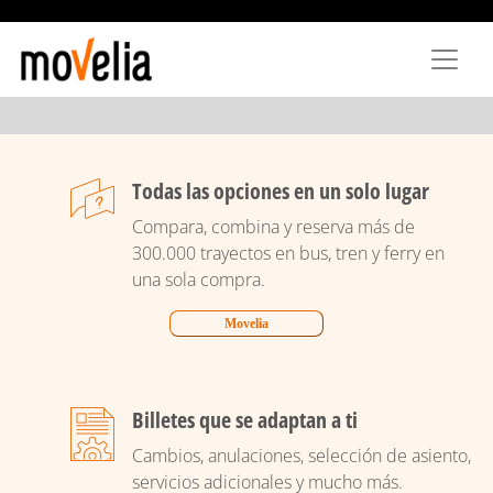
Pasar
al
contenido
principal
Todas las opciones en un solo lugar
Compara, combina y reserva más de
300.000 trayectos en bus, tren y ferry en
una sola compra.
Movelia
Billetes que se adaptan a ti
Cambios, anulaciones, selección de asiento,
servicios adicionales y mucho más.