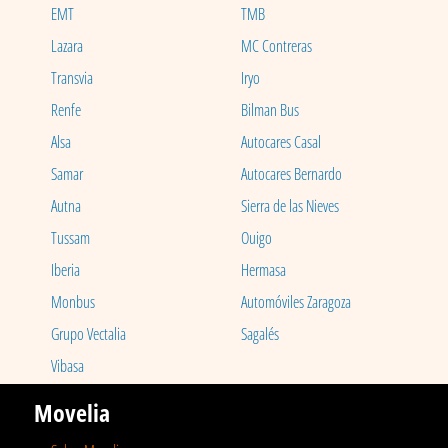
EMT
TMB
Lazara
MC Contreras
Transvia
Iryo
Renfe
Bilman Bus
Alsa
Autocares Casal
Samar
Autocares Bernardo
Autna
Sierra de las Nieves
Tussam
Ouigo
Iberia
Hermasa
Monbus
Automóviles Zaragoza
Grupo Vectalia
Sagalés
Vibasa
Movelia