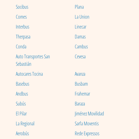
Socibus
Plana
Comes
La Union
Interbus
Linecar
Therpasa
Damas
Conda
Cambus
Auto Transportes San
Cevesa
Sebastián
Autocares Tocina
Avanza
Basebus
Busbam
Andbus
Frahemar
Subús
Baraza
El Pilar
Jiménez Movilidad
La Regional
Sarfa Moventis
Aerobús
Rede Expressos