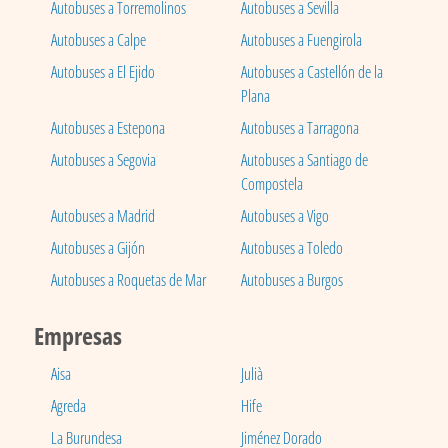
Autobuses a Torremolinos
Autobuses a Sevilla
Autobuses a Calpe
Autobuses a Fuengirola
Autobuses a El Ejido
Autobuses a Castellón de la
Plana
Autobuses a Estepona
Autobuses a Tarragona
Autobuses a Segovia
Autobuses a Santiago de
Compostela
Autobuses a Madrid
Autobuses a Vigo
Autobuses a Gijón
Autobuses a Toledo
Autobuses a Roquetas de Mar
Autobuses a Burgos
Empresas
Aisa
Julià
Agreda
Hife
La Burundesa
Jiménez Dorado