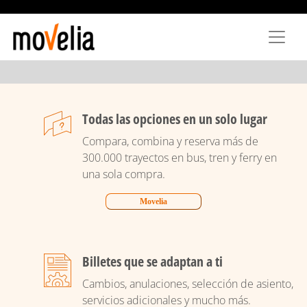
Pasar
al
contenido
principal
Todas las opciones en un solo lugar
Compara, combina y reserva más de
300.000 trayectos en bus, tren y ferry en
una sola compra.
Movelia
Billetes que se adaptan a ti
Cambios, anulaciones, selección de asiento,
servicios adicionales y mucho más.