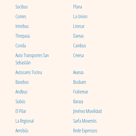
Socibus
Plana
Comes
La Union
Interbus
Linecar
Therpasa
Damas
Conda
Cambus
Auto Transportes San
Cevesa
Sebastián
Autocares Tocina
Avanza
Basebus
Busbam
Andbus
Frahemar
Subús
Baraza
El Pilar
Jiménez Movilidad
La Regional
Sarfa Moventis
Aerobús
Rede Expressos