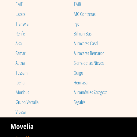
EMT
TMB
Lazara
MC Contreras
Transvia
Iryo
Renfe
Bilman Bus
Alsa
Autocares Casal
Samar
Autocares Bernardo
Autna
Sierra de las Nieves
Tussam
Ouigo
Iberia
Hermasa
Monbus
Automóviles Zaragoza
Grupo Vectalia
Sagalés
Vibasa
Movelia