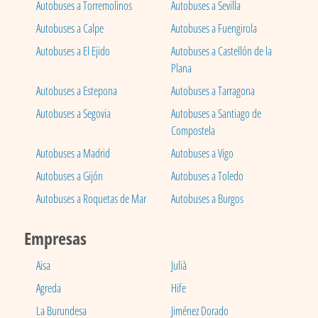
Autobuses a Torremolinos
Autobuses a Sevilla
Autobuses a Calpe
Autobuses a Fuengirola
Autobuses a El Ejido
Autobuses a Castellón de la
Plana
Autobuses a Estepona
Autobuses a Tarragona
Autobuses a Segovia
Autobuses a Santiago de
Compostela
Autobuses a Madrid
Autobuses a Vigo
Autobuses a Gijón
Autobuses a Toledo
Autobuses a Roquetas de Mar
Autobuses a Burgos
Empresas
Aisa
Julià
Agreda
Hife
La Burundesa
Jiménez Dorado