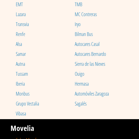
EMT
TMB
Lazara
MC Contreras
Transvia
Iryo
Renfe
Bilman Bus
Alsa
Autocares Casal
Samar
Autocares Bernardo
Autna
Sierra de las Nieves
Tussam
Ouigo
Iberia
Hermasa
Monbus
Automóviles Zaragoza
Grupo Vectalia
Sagalés
Vibasa
Movelia