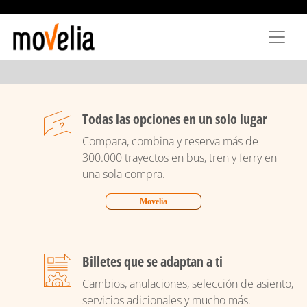
Pasar
al
contenido
principal
Todas las opciones en un solo lugar
Compara, combina y reserva más de
300.000 trayectos en bus, tren y ferry en
una sola compra.
Movelia
Billetes que se adaptan a ti
Cambios, anulaciones, selección de asiento,
servicios adicionales y mucho más.