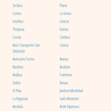
Socibus
Plana
Comes
La Union
Interbus
Linecar
Therpasa
Damas
Conda
Cambus
Auto Transportes San
Cevesa
Sebastián
Autocares Tocina
Avanza
Basebus
Busbam
Andbus
Frahemar
Subús
Baraza
El Pilar
Jiménez Movilidad
La Regional
Sarfa Moventis
Aerobús
Rede Expressos