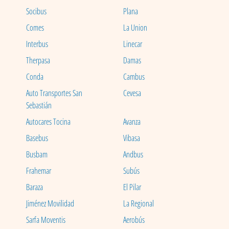
Socibus
Plana
Comes
La Union
Interbus
Linecar
Therpasa
Damas
Conda
Cambus
Auto Transportes San
Cevesa
Sebastián
Autocares Tocina
Avanza
Basebus
Vibasa
Busbam
Andbus
Frahemar
Subús
Baraza
El Pilar
Jiménez Movilidad
La Regional
Sarfa Moventis
Aerobús