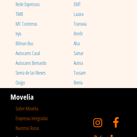
Rede Expressos
EMT
TMB
Lazara
MC Contreras
Transvia
Iryo
Renfe
Bilman Bus
Alsa
Autocares Casal
Samar
Autocares Bernardo
Autna
Sierra de las Nieves
Tussam
Ouigo
Iberia
Movelia
Sobre Movelia
Empresas Integradas
Nuestras Rutas