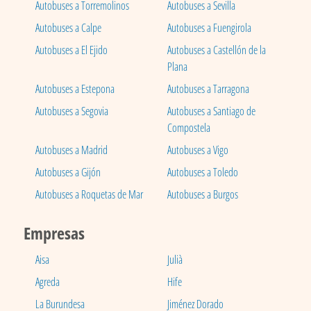
Autobuses a Torremolinos
Autobuses a Sevilla
Autobuses a Calpe
Autobuses a Fuengirola
Autobuses a El Ejido
Autobuses a Castellón de la
Plana
Autobuses a Estepona
Autobuses a Tarragona
Autobuses a Segovia
Autobuses a Santiago de
Compostela
Autobuses a Madrid
Autobuses a Vigo
Autobuses a Gijón
Autobuses a Toledo
Autobuses a Roquetas de Mar
Autobuses a Burgos
Empresas
Aisa
Julià
Agreda
Hife
La Burundesa
Jiménez Dorado