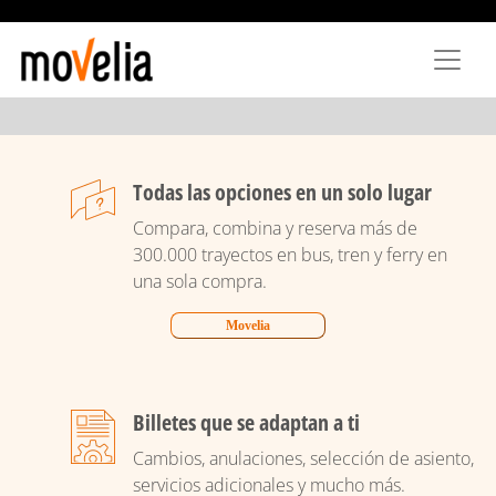
Pasar
al
contenido
principal
Todas las opciones en un solo lugar
Compara, combina y reserva más de
300.000 trayectos en bus, tren y ferry en
una sola compra.
Movelia
Billetes que se adaptan a ti
Cambios, anulaciones, selección de asiento,
servicios adicionales y mucho más.