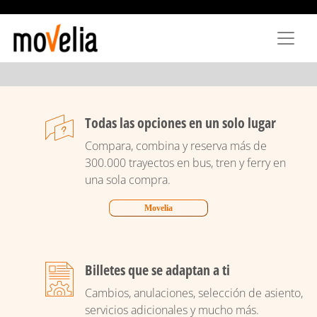
Pasar
al
contenido
principal
Todas las opciones en un solo lugar
Compara, combina y reserva más de
300.000 trayectos en bus, tren y ferry en
una sola compra.
Movelia
Billetes que se adaptan a ti
Cambios, anulaciones, selección de asiento,
servicios adicionales y mucho más.