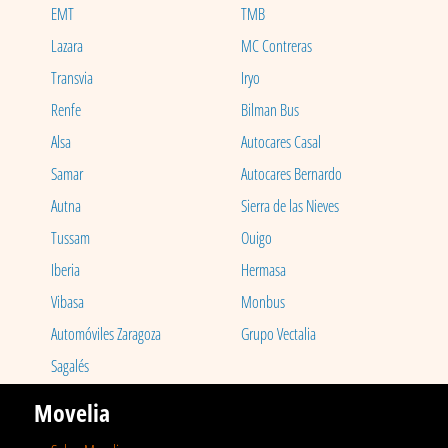
EMT
TMB
Lazara
MC Contreras
Transvia
Iryo
Renfe
Bilman Bus
Alsa
Autocares Casal
Samar
Autocares Bernardo
Autna
Sierra de las Nieves
Tussam
Ouigo
Iberia
Hermasa
Vibasa
Monbus
Automóviles Zaragoza
Grupo Vectalia
Sagalés
Movelia