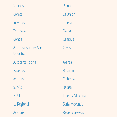
Socibus
Plana
Comes
La Union
Interbus
Linecar
Therpasa
Damas
Conda
Cambus
Auto Transportes San
Cevesa
Sebastián
Autocares Tocina
Avanza
Basebus
Busbam
Andbus
Frahemar
Subús
Baraza
El Pilar
Jiménez Movilidad
La Regional
Sarfa Moventis
Aerobús
Rede Expressos