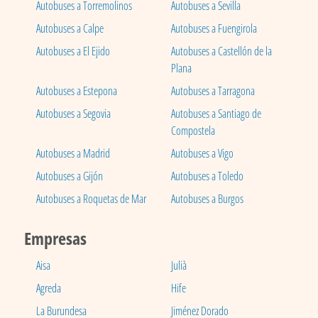
Autobuses a Torremolinos
Autobuses a Sevilla
Autobuses a Calpe
Autobuses a Fuengirola
Autobuses a El Ejido
Autobuses a Castellón de la
Plana
Autobuses a Estepona
Autobuses a Tarragona
Autobuses a Segovia
Autobuses a Santiago de
Compostela
Autobuses a Madrid
Autobuses a Vigo
Autobuses a Gijón
Autobuses a Toledo
Autobuses a Roquetas de Mar
Autobuses a Burgos
Empresas
Aisa
Julià
Agreda
Hife
La Burundesa
Jiménez Dorado