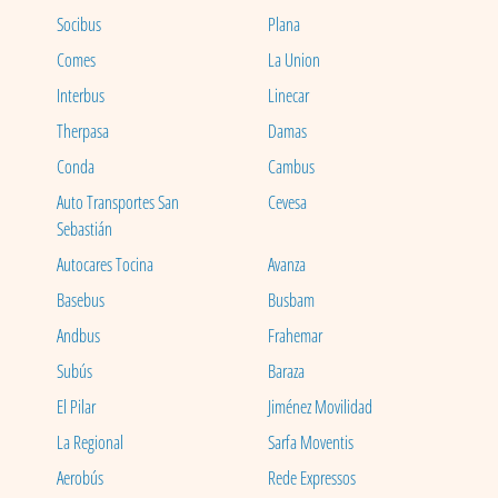
Socibus
Plana
Comes
La Union
Interbus
Linecar
Therpasa
Damas
Conda
Cambus
Auto Transportes San
Cevesa
Sebastián
Autocares Tocina
Avanza
Basebus
Busbam
Andbus
Frahemar
Subús
Baraza
El Pilar
Jiménez Movilidad
La Regional
Sarfa Moventis
Aerobús
Rede Expressos