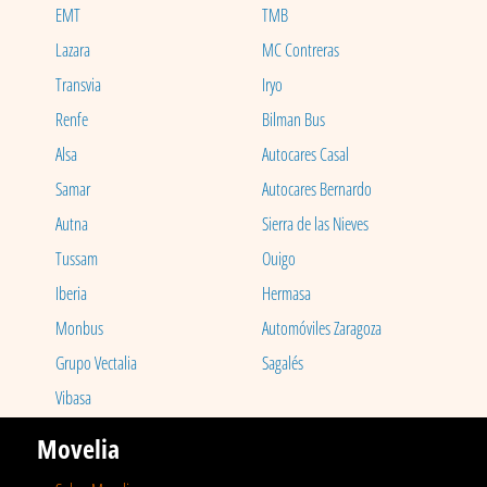
EMT
TMB
Lazara
MC Contreras
Transvia
Iryo
Renfe
Bilman Bus
Alsa
Autocares Casal
Samar
Autocares Bernardo
Autna
Sierra de las Nieves
Tussam
Ouigo
Iberia
Hermasa
Monbus
Automóviles Zaragoza
Grupo Vectalia
Sagalés
Vibasa
Movelia