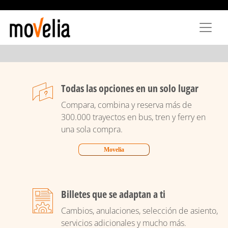
Pasar
al
contenido
principal
Todas las opciones en un solo lugar
Compara, combina y reserva más de
300.000 trayectos en bus, tren y ferry en
una sola compra.
Movelia
Billetes que se adaptan a ti
Cambios, anulaciones, selección de asiento,
servicios adicionales y mucho más.