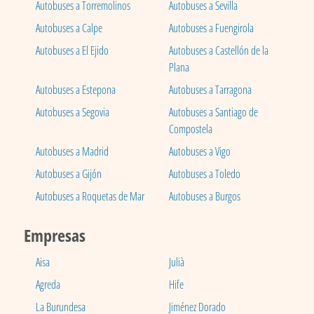
Autobuses a Torremolinos
Autobuses a Sevilla
Autobuses a Calpe
Autobuses a Fuengirola
Autobuses a El Ejido
Autobuses a Castellón de la
Plana
Autobuses a Estepona
Autobuses a Tarragona
Autobuses a Segovia
Autobuses a Santiago de
Compostela
Autobuses a Madrid
Autobuses a Vigo
Autobuses a Gijón
Autobuses a Toledo
Autobuses a Roquetas de Mar
Autobuses a Burgos
Empresas
Aisa
Julià
Agreda
Hife
La Burundesa
Jiménez Dorado