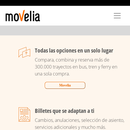
Ir
o
contido
principal
Todas las opciones en un solo lugar
Compara, combina y reserva más de
300.000 trayectos en bus, tren y ferry en
una sola compra.
Movelia
Billetes que se adaptan a ti
Cambios, anulaciones, selección de asiento,
servicios adicionales y mucho más.