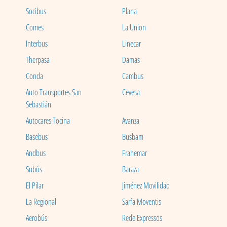
Socibus
Plana
Comes
La Union
Interbus
Linecar
Therpasa
Damas
Conda
Cambus
Auto Transportes San
Cevesa
Sebastián
Autocares Tocina
Avanza
Basebus
Busbam
Andbus
Frahemar
Subús
Baraza
El Pilar
Jiménez Movilidad
La Regional
Sarfa Moventis
Aerobús
Rede Expressos