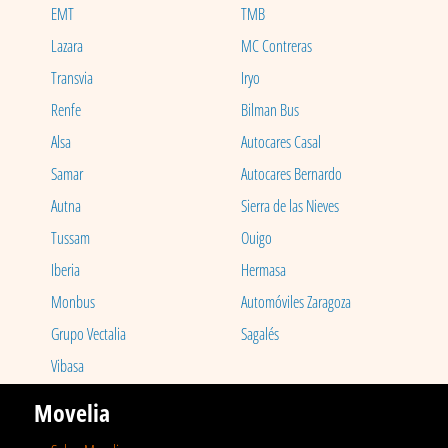
EMT
TMB
Lazara
MC Contreras
Transvia
Iryo
Renfe
Bilman Bus
Alsa
Autocares Casal
Samar
Autocares Bernardo
Autna
Sierra de las Nieves
Tussam
Ouigo
Iberia
Hermasa
Monbus
Automóviles Zaragoza
Grupo Vectalia
Sagalés
Vibasa
Movelia