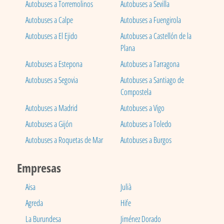
Autobuses a Torremolinos
Autobuses a Sevilla
Autobuses a Calpe
Autobuses a Fuengirola
Autobuses a El Ejido
Autobuses a Castellón de la
Plana
Autobuses a Estepona
Autobuses a Tarragona
Autobuses a Segovia
Autobuses a Santiago de
Compostela
Autobuses a Madrid
Autobuses a Vigo
Autobuses a Gijón
Autobuses a Toledo
Autobuses a Roquetas de Mar
Autobuses a Burgos
Empresas
Aisa
Julià
Agreda
Hife
La Burundesa
Jiménez Dorado