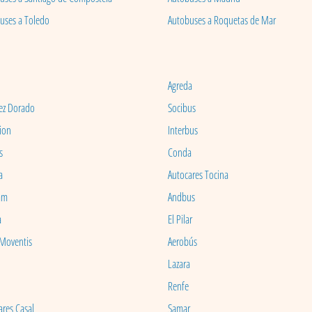
uses a Toledo
Autobuses a Roquetas de Mar
Agreda
ez Dorado
Socibus
ion
Interbus
s
Conda
a
Autocares Tocina
am
Andbus
a
El Pilar
 Moventis
Aerobús
Lazara
Renfe
ares Casal
Samar