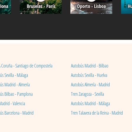
A Coruña - Santiago de Compostela
Autobús Madrid - Bilbao
s Sevilla - Málaga
Autobús Sevilla - Huelva
ús Madrid - Almería
Autobús Almería - Madrid
ús Bilbao - Pamplona
Tren Zaragoza - Sevilla
Madrid - Valencia
Autobús Madrid - Málaga
ús Barcelona - Madrid
Tren Talavera de la Reina - Madrid