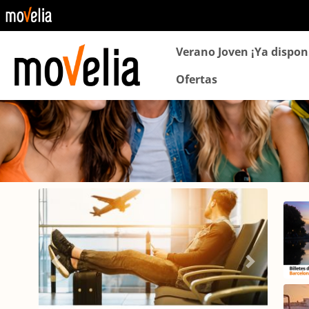
Navegación
Verano Joven ¡Ya dispon
principal
Ofertas
Carrusel Agencias
Car
Aeropuertos
Anterior
Siguiente