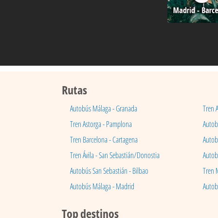
Rutas
Autobús Málaga - Granada
Tren 
Tren Astorga - Pamplona
Autobú
Tren Barcelona - Cartagena
Autob
Tren Ávila - San Sebastián/Donostia
Autob
Autobús San Sebastián - Bilbao
Tren 
Autobús Málaga - Madrid
Autob
Top destinos