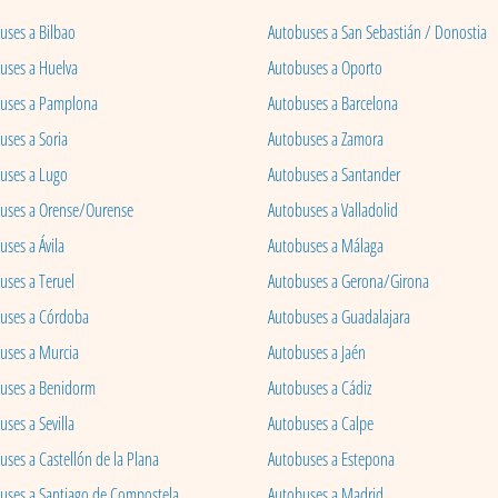
uses a Bilbao
Autobuses a San Sebastián / Donostia
uses a Huelva
Autobuses a Oporto
uses a Pamplona
Autobuses a Barcelona
uses a Soria
Autobuses a Zamora
uses a Lugo
Autobuses a Santander
uses a Orense/Ourense
Autobuses a Valladolid
ses a Ávila
Autobuses a Málaga
uses a Teruel
Autobuses a Gerona/Girona
uses a Córdoba
Autobuses a Guadalajara
uses a Murcia
Autobuses a Jaén
uses a Benidorm
Autobuses a Cádiz
ses a Sevilla
Autobuses a Calpe
uses a Castellón de la Plana
Autobuses a Estepona
uses a Santiago de Compostela
Autobuses a Madrid