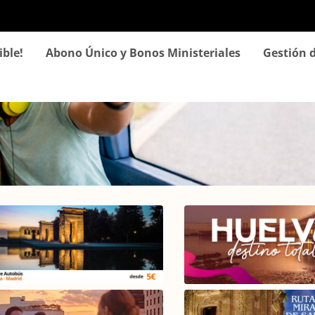
Pasar
al
contenido
ible!
Abono Único y Bonos Ministeriales
Gestión d
principal
rusel Agencias
Destinos