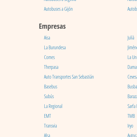
Autobuses a Gijón
Autob
Empresas
Aisa
Julià
La Burundesa
Jimén
Comes
La Un
Therpasa
Dama
Auto Transportes San Sebastián
Ceves
Basebus
Busb
Subús
Baraz
La Regional
Sarfa
EMT
TMB
Transvia
Iryo
Alsa
Autoc