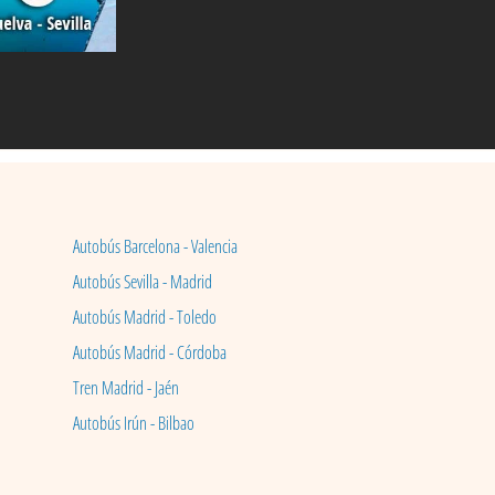
Autobús Barcelona - Valencia
Autobús Sevilla - Madrid
Autobús Madrid - Toledo
Autobús Madrid - Córdoba
Tren Madrid - Jaén
Autobús Irún - Bilbao