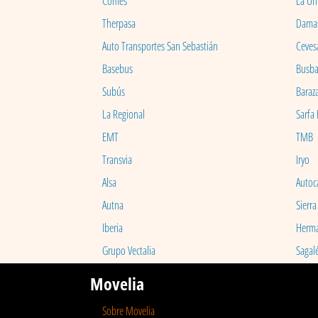
Comes
La Un
Therpasa
Dama
Auto Transportes San Sebastián
Ceves
Basebus
Busb
Subús
Baraz
La Regional
Sarfa
EMT
TMB
Transvia
Iryo
Alsa
Autoc
Autna
Sierra
Iberia
Herm
Grupo Vectalia
Sagal
Movelia
Sobre Movelia