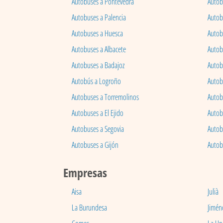
Autobuses a Pontevedra
Autob
Autobuses a Palencia
Autobu
Autobuses a Huesca
Autob
Autobuses a Albacete
Autob
Autobuses a Badajoz
Autob
Autobús a Logroño
Autob
Autobuses a Torremolinos
Autobu
Autobuses a El Ejido
Autob
Autobuses a Segovia
Autob
Autobuses a Gijón
Autob
Empresas
Aisa
Julià
La Burundesa
Jimén