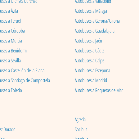
uses a Orense/Ourense
Autobuses a Valladolid
ses a Ávila
Autobuses a Málaga
uses a Teruel
Autobuses a Gerona/Girona
uses a Córdoba
Autobuses a Guadalajara
uses a Murcia
Autobuses a Jaén
uses a Benidorm
Autobuses a Cádiz
ses a Sevilla
Autobuses a Calpe
uses a Castellón de la Plana
Autobuses a Estepona
uses a Santiago de Compostela
Autobuses a Madrid
uses a Toledo
Autobuses a Roquetas de Mar
Agreda
ez Dorado
Socibus