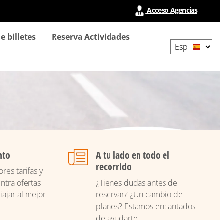
Acceso Agencias
Select
e billetes
Reserva Actividades
your
language
nto
A tu lado en todo el
recorrido
res tarifas y
ntra ofertas
¿Tienes dudas antes de
iajar al mejor
reservar? ¿Un cambio de
planes? Estamos encantados
de ayudarte.