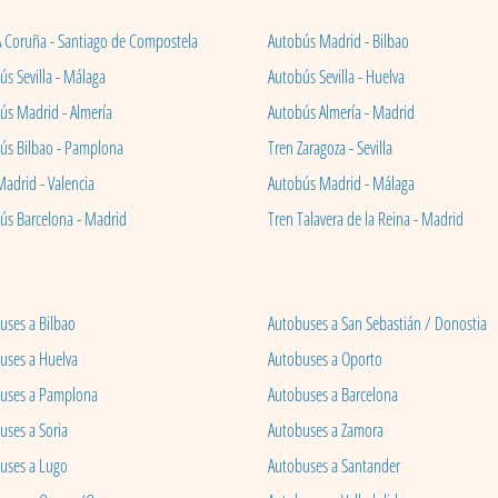
A Coruña - Santiago de Compostela
Autobús Madrid - Bilbao
s Sevilla - Málaga
Autobús Sevilla - Huelva
ús Madrid - Almería
Autobús Almería - Madrid
ús Bilbao - Pamplona
Tren Zaragoza - Sevilla
Madrid - Valencia
Autobús Madrid - Málaga
ús Barcelona - Madrid
Tren Talavera de la Reina - Madrid
uses a Bilbao
Autobuses a San Sebastián / Donostia
uses a Huelva
Autobuses a Oporto
uses a Pamplona
Autobuses a Barcelona
uses a Soria
Autobuses a Zamora
uses a Lugo
Autobuses a Santander