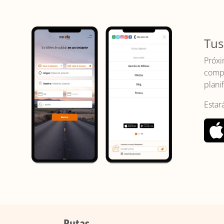
Tus
Próxi
compr
planif
Estar
Rutas