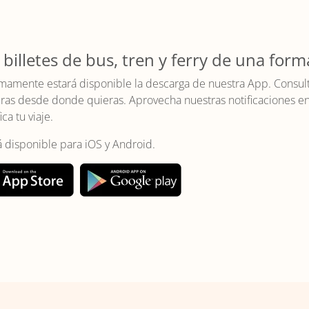
 billetes de bus, tren y ferry de una form
mamente estará disponible la descarga de nuestra App. Consulta 
as desde donde quieras. Aprovecha nuestras notificaciones en t
ica tu viaje.
á disponible para iOS y Android.