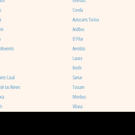
ion
Interbus
s
Conda
a
Autocares Tocina
am
Andbus
a
El Pilar
 Moventis
Aerobús
Lazara
Renfe
ares Casal
Samar
 de las Nieves
Tussam
asa
Monbus
és
Vibasa