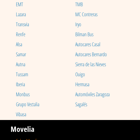
EMT
TMB
Lazara
MC Contreras
Transvia
Iryo
Renfe
Bilman Bus
Alsa
Autocares Casal
Samar
Autocares Bernardo
Autna
Sierra de las Nieves
Tussam
Ouigo
Iberia
Hermasa
Monbus
Automóviles Zaragoza
Grupo Vectalia
Sagalés
Vibasa
Movelia