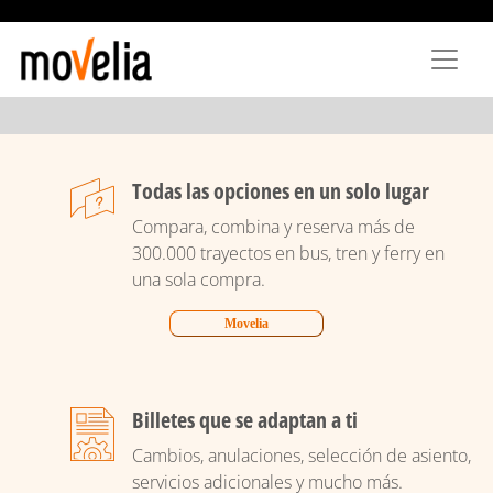
Pasar
al
contenido
principal
Todas las opciones en un solo lugar
Compara, combina y reserva más de
300.000 trayectos en bus, tren y ferry en
una sola compra.
Movelia
Billetes que se adaptan a ti
Cambios, anulaciones, selección de asiento,
servicios adicionales y mucho más.