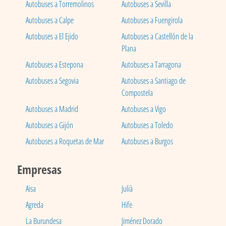
Autobuses a Torremolinos
Autobuses a Sevilla
Autobuses a Calpe
Autobuses a Fuengirola
Autobuses a El Ejido
Autobuses a Castellón de la
Plana
Autobuses a Estepona
Autobuses a Tarragona
Autobuses a Segovia
Autobuses a Santiago de
Compostela
Autobuses a Madrid
Autobuses a Vigo
Autobuses a Gijón
Autobuses a Toledo
Autobuses a Roquetas de Mar
Autobuses a Burgos
Empresas
Aisa
Julià
Agreda
Hife
La Burundesa
Jiménez Dorado