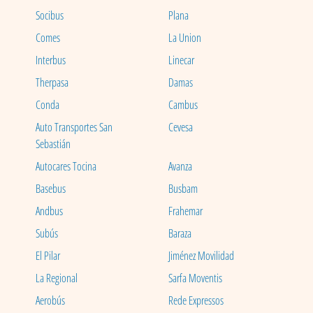
Socibus
Plana
Comes
La Union
Interbus
Linecar
Therpasa
Damas
Conda
Cambus
Auto Transportes San
Cevesa
Sebastián
Autocares Tocina
Avanza
Basebus
Busbam
Andbus
Frahemar
Subús
Baraza
El Pilar
Jiménez Movilidad
La Regional
Sarfa Moventis
Aerobús
Rede Expressos